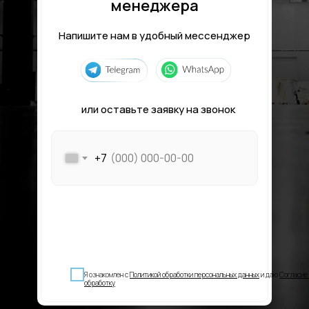
менеджера
Напишите нам в удобный мессенджер
или оставьте заявку на звонок
+7
Я ознакомле
н с
Политикой обработки персональных данных
и даю
Согласие 
обработку